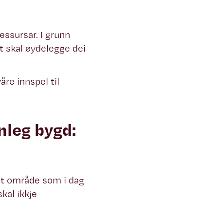
essursar. I grunn
 skal øydelegge dei
åre innspel til
nleg bygd:
 at område som i dag
kal ikkje