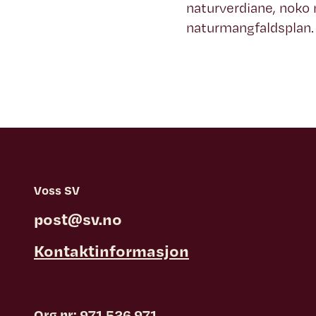
naturverdiane, noko
naturmangfaldsplan.
Voss SV
post@sv.no
Kontaktinformasjon
Org nr: 971 526 971