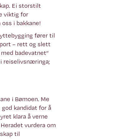
ap. Ei storstilt
 viktig for
a oss i bakkane!
ttebygging fører til
ort – rett og slett
ut med badevatnet”
i reiselivsnæringa;
rdiane i Bømoen. Me
 god kandidat for å
yret klara å verne
å Heradet vurdera om
skap til