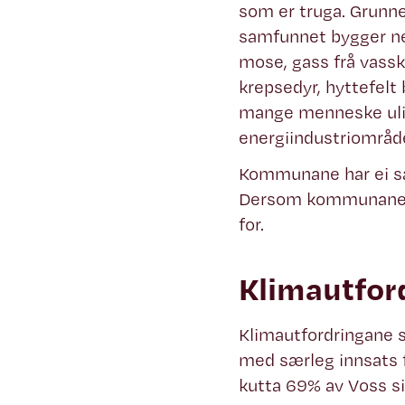
som er truga. Grunnen
samfunnet bygger ned
mose, gass frå vassk
krepsedyr, hyttefelt 
mange menneske ulike
energiindustriområd
Kommunane har ei særl
Dersom kommunane ve
for.
Klimautfor
Klimautfordringane s
med særleg innsats fr
kutta 69% av Voss si