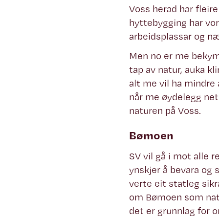
Voss herad har fleire
hyttebygging har vore
arbeidsplassar og næ
Men no er me bekymra
tap av natur, auka kl
alt me vil ha mindre
når me øydelegg nett
naturen på Voss.
Bømoen
SV vil gå i mot alle 
ynskjer å bevara og 
verte eit statleg si
om Bømoen som natur
det er grunnlag for or