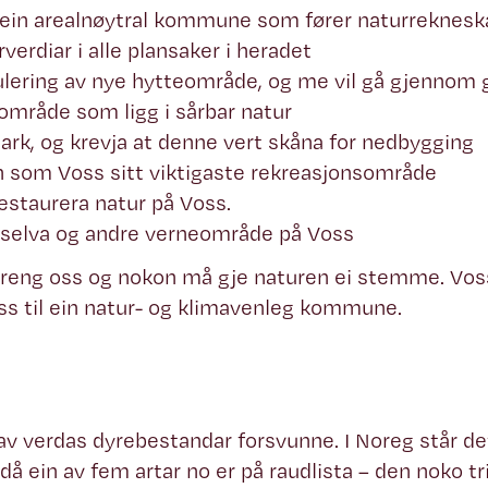
a ein arealnøytral kommune som fører naturreknesk
rverdiar i alle plansaker i heradet
gulering av nye hytteområde, og me vil gå gjennom 
område som ligg i sårbar natur
ark, og krevja at denne vert skåna for nedbygging
 som Voss sitt viktigaste rekreasjonsområde
restaurera natur på Voss.
lselva og andre verneområde på Voss
treng oss og nokon må gje naturen ei stemme. Voss
s til ein natur- og klimavenleg kommune.
v verdas dyrebestandar forsvunne. I Noreg står det 
då ein av fem artar no er på raudlista – den noko tri