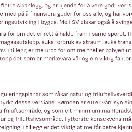
 flotte skianlegg, og er kjende for å vere godt vertsk
 med på å finansiera goder for oss alle, og har vore
ringsutvikling i bygda. Me i SV elskar også å sving
 for om det er rett å halde fram i same sporet. Hy
imagassutslepp, auka forbruk av straum, auka transp
 av. I tillegg er me uroa for om me ”heller babyen 
opp det som er merkevara vår og ein viktig faktor 
reguleringsplanar som råkar natur og friluftslivsve
styrka desse verdiane. Bømoen er etter vårt syn ein
kra friluftsområde, og som eit minimium må Heradst
 og friluftslivsområde. I ytterste konsekvens m
eigning. I tillegg er det viktig at me får betre kjenn