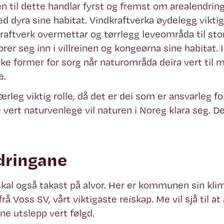
 til dette handlar fyrst og fremst om arealendringa
 dyra sine habitat. Vindkraftverka øydelegg viktig
raftverk overmettar og tørrlegg leveområda til sto
brer seg inn i villreinen og kongeørna sine habitat. I
 former for sorg når naturområda deira vert til m
e.
eg viktig rolle, då det er dei som er ansvarleg for
rt naturvenlege vil naturen i Noreg klara seg. De
dringane
kal også takast på alvor. Her er kommunen sin kli
å Voss SV, vårt viktigaste reiskap. Me vil sjå til 
ne utslepp vert følgd.