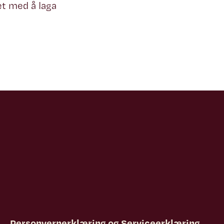
t med å laga
Personvernerklæring
og
Serviceerklæring