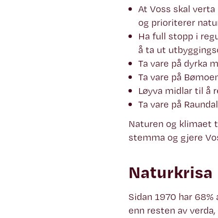
At Voss skal vert
og prioriterer natu
Ha full stopp i re
å ta ut utbyggings
Ta vare på dyrka m
Ta vare på Bømoen
Løyva midlar til å 
Ta vare på Raunda
Naturen og klimaet 
stemma og gjere Vos
Naturkrisa
Sidan 1970 har 68% a
enn resten av verda, 