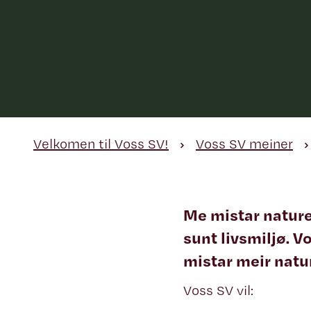
Velkomen til Voss SV!
Voss SV meiner
Me mistar naturen
sunt livsmiljø. V
mistar meir natu
Voss SV vil: