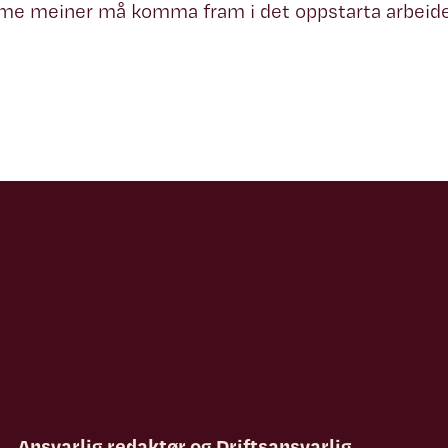
 me meiner må komma fram i det oppstarta arbeide
Ansvarlig redaktør
og
Driftsansvarlig