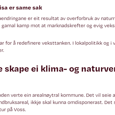
isa er same sak
endringane er eit resultat av overforbruk av naturr
n gamal kamp mot at marknadskrefter og evig vekst
ar for å redefinere veksttanken. I lokalpolitikk og i v
r.
e skape ei klima- og naturve
oden verte ein arealnøytral kommune. Det vil seie
landbruksareal, ikkje skal kunna omdisponerast. Det s
ur på Voss.