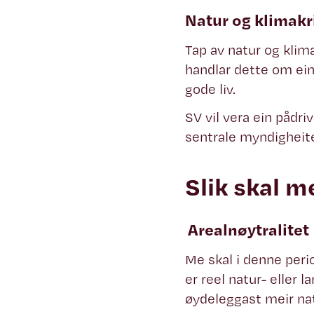
Natur og klimakr
Tap av natur og klima
handlar dette om ei
gode liv.
SV vil vera ein pådriv
sentrale myndigheite
Slik skal m
Arealnøytralitet
Me skal i denne peri
er reel natur- eller 
øydeleggast meir nat