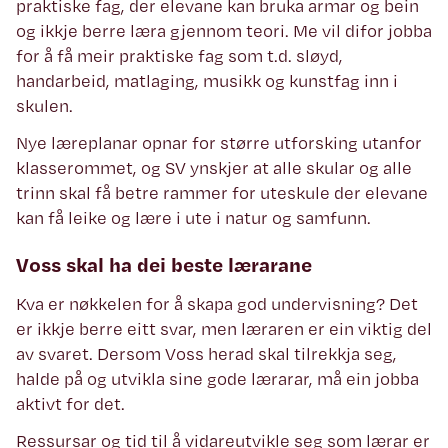
praktiske fag, der elevane kan bruka armar og bein
og ikkje berre læra gjennom teori. Me vil difor jobba
for å få meir praktiske fag som t.d. sløyd,
handarbeid, matlaging, musikk og kunstfag inn i
skulen.
Nye læreplanar opnar for større utforsking utanfor
klasserommet, og SV ynskjer at alle skular og alle
trinn skal få betre rammer for uteskule der elevane
kan få leike og lære i ute i natur og samfunn.
Voss skal ha dei beste lærarane
Kva er nøkkelen for å skapa god undervisning? Det
er ikkje berre eitt svar, men læraren er ein viktig del
av svaret. Dersom Voss herad skal tilrekkja seg,
halde på og utvikla sine gode lærarar, må ein jobba
aktivt for det.
Ressursar og tid til å vidareutvikle seg som lærar er