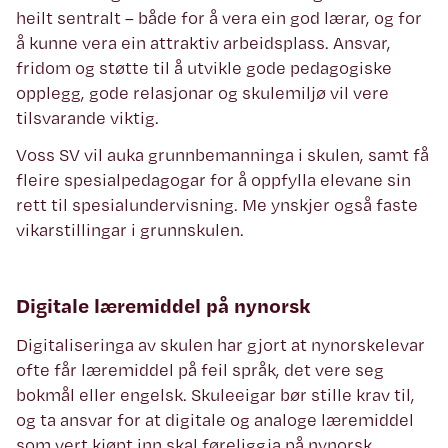
heilt sentralt – både for å vera ein god lærar, og for
å kunne vera ein attraktiv arbeidsplass. Ansvar,
fridom og støtte til å utvikle gode pedagogiske
opplegg, gode relasjonar og skulemiljø vil vere
tilsvarande viktig.
Voss SV vil auka grunnbemanninga i skulen, samt få
fleire spesialpedagogar for å oppfylla elevane sin
rett til spesialundervisning. Me ynskjer også faste
vikarstillingar i grunnskulen.
Digitale læremiddel på nynorsk
Digitaliseringa av skulen har gjort at nynorskelevar
ofte får læremiddel på feil språk, det vere seg
bokmål eller engelsk. Skuleeigar bør stille krav til,
og ta ansvar for at digitale og analoge læremiddel
som vert kjøpt inn skal føreliggja på nynorsk.