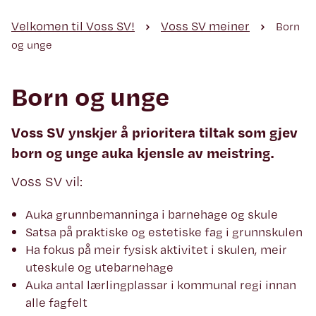
Velkomen til Voss SV!
Voss SV meiner
Born
og unge
Born og unge
Voss SV ynskjer å prioritera tiltak som gjev
born og unge auka kjensle av meistring.
Voss SV vil:
Auka grunnbemanninga i barnehage og skule
Satsa på praktiske og estetiske fag i grunnskulen
Ha fokus på meir fysisk aktivitet i skulen, meir
uteskule og utebarnehage
Auka antal lærlingplassar i kommunal regi innan
alle fagfelt