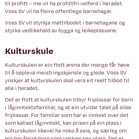
til profitt – me vil ha profittfri velferd i heradet.
Voss SV vil ha fleire offentlege barnehagar.
Voss SV vil styrkja mattilbodet i barnehagane og
styrka vedlikehald av bygga og leikeplassane.
Kulturskule
Kulturskulen er ein flott arena der mange får høve
til å oppleva meistringskjensle og glede. Voss SV
ynskjer at kulturskulen skal vera eit reelt tilbod til
alle i heradet.
Det er flott at kulturskulen tilbyr friplassar for born
i låginntektsfamiliar, og at ein utvidar talet på slike
friplassar. For familiar som har ei inntekt over det
som kallast låginntekt, kan prisen på ein plass i
kulturskulen likevel ha noko å seie, og særleg om
ein har fleire born som ynskjer seg plass. Det er