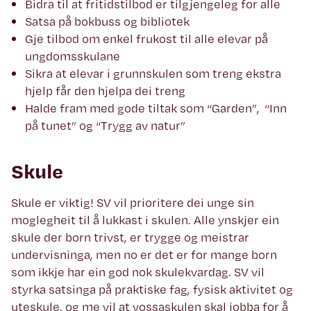
Bidra til at fritidstilbod er tilgjengeleg for alle
Satsa på bokbuss og bibliotek
Gje tilbod om enkel frukost til alle elevar på
ungdomsskulane
Sikra at elevar i grunnskulen som treng ekstra
hjelp får den hjelpa dei treng
Halde fram med gode tiltak som “Garden”, “Inn
på tunet” og “Trygg av natur”
Skule
Skule er viktig! SV vil prioritere dei unge sin
moglegheit til å lukkast i skulen. Alle ynskjer ein
skule der born trivst, er trygge og meistrar
undervisninga, men no er det er for mange born
som ikkje har ein god nok skulekvardag. SV vil
styrka satsinga på praktiske fag, fysisk aktivitet og
uteskule, og me vil at vossaskulen skal jobba for å